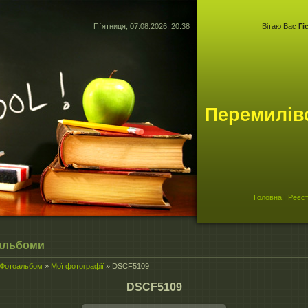
П`ятниця, 07.08.2026, 20:38
Вітаю Вас
Гі
Перемилів
Головна
|
Реєст
альбоми
Фотоальбом
»
Мої фотографії
» DSCF5109
DSCF5109