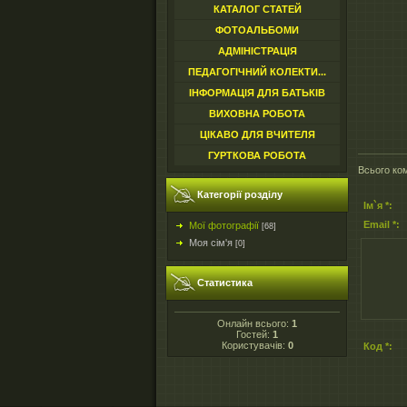
КАТАЛОГ СТАТЕЙ
ФОТОАЛЬБОМИ
АДМІНІСТРАЦІЯ
ПЕДАГОГІЧНИЙ КОЛЕКТИ...
ІНФОРМАЦІЯ ДЛЯ БАТЬКІВ
ВИХОВНА РОБОТА
ЦІКАВО ДЛЯ ВЧИТЕЛЯ
ГУРТКОВА РОБОТА
Всього ко
Категорії розділу
Ім`я *:
Email *:
Мої фотографії
[68]
Моя сім'я
[0]
Статистика
Онлайн всього:
1
Гостей:
1
Користувачів:
0
Код *: