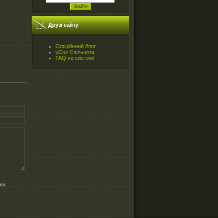
Друзі сайту
Офіційьний блог
uCoz Спільнота
FAQ по системі