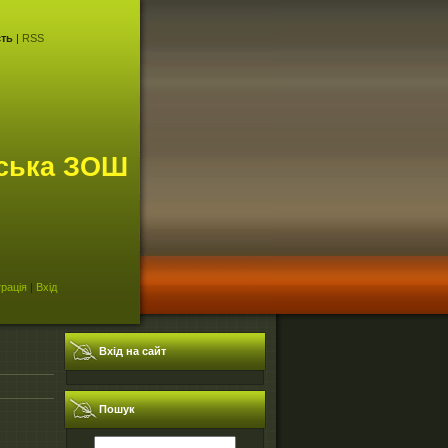
сть
|
RSS
ська ЗОШ
рація
|
Вхід
Вхід на сайт
Пошук