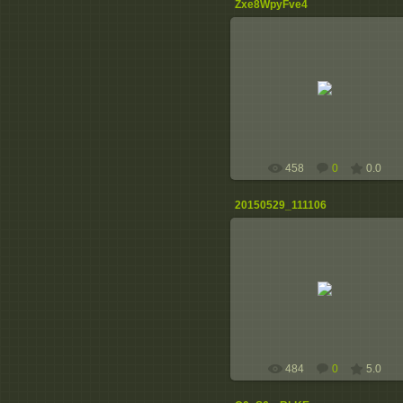
Zxe8WpyFve4
08.07.2015
peremulivka
458
0
0.0
20150529_111106
15.06.2015
Випускники - 2015 року
peremulivka
484
0
5.0