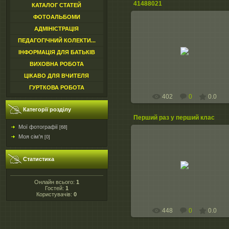
41488021
КАТАЛОГ СТАТЕЙ
ФОТОАЛЬБОМИ
АДМІНІСТРАЦІЯ
ПЕДАГОГІЧНИЙ КОЛЕКТИ...
17.07.2017
ІНФОРМАЦІЯ ДЛЯ БАТЬКІВ
peremulivka
ВИХОВНА РОБОТА
ЦІКАВО ДЛЯ ВЧИТЕЛЯ
ГУРТКОВА РОБОТА
402
0
0.0
Категорії розділу
Перший раз у перший клас
Мої фотографії
[68]
Моя сім'я
[0]
19.10.2015
Статистика
peremulivka
Онлайн всього:
1
Гостей:
1
Користувачів:
0
448
0
0.0