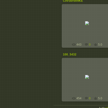
C0vS6rsRhKE
04.06.2015
педагогічний колектив
peremulivka
443
0
5.0
100_5432
17.05.2015
peremulivka
454
0
5.0